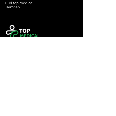
Eurl top medical
Tlemcen
Tel :
0560349246
Tel :
043416783
Email:
contact@topmedical-
dz.com
Fax :
043416784
© 2023 TOP MEDICAL.