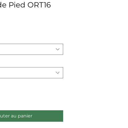
de Pied ORT16
x
uter au panier