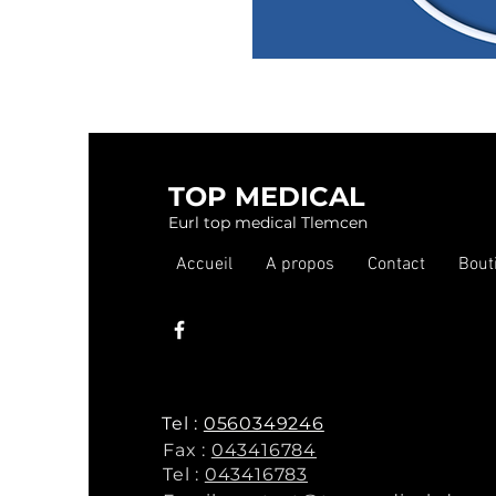
TOP MEDICAL
Eurl top medical Tlemcen
Accueil
A propos
Contact
Bout
Tel :
0560349246
Fax :
043416784
Tel :
043416783