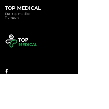
TOP MEDICAL
Eurl top medical
Tlemcen
Tel :
0560349246
Tel :
043416783
Email:
contact@topmedical-
dz.com
Fax :
043416784