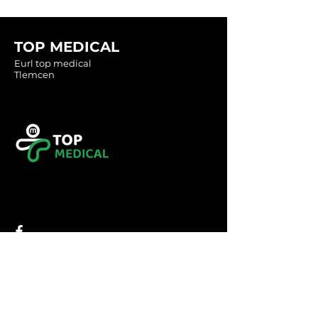
TOP MEDICAL
Eurl top medical
Tlemcen
Tel :
0560349246
Tel :
043416783
Email:
contact@topmedical-
dz.com