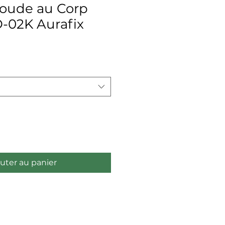
oude au Corp
-02K Aurafix
uter au panier