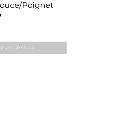
ouce/Poignet
o
x
ture de stock