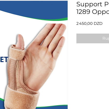
Support P
1289 Opp
Pri
2 450,00 DZD
Rup