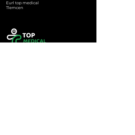
Eurl top medical
Tlemcen
Tel :
0560349246
Tel :
043416783
Email:
contact@topmedical-
dz.com
Fax :
043416784
© 2023 TOP MEDICAL.
Powered and secured by