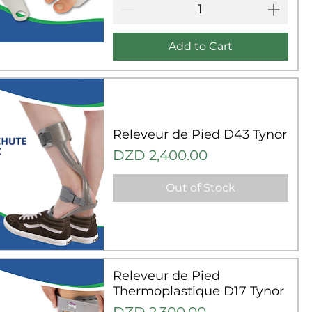
Add to Cart
uick View
Releveur de Pied D43 Tynor
Price
DZD 2,400.00
Out of Stock
uick View
Releveur de Pied
Thermoplastique D17 Tynor
Price