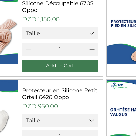
Silicone Découpable 6705
Oppo
Price
DZD 1,150.00
Taille
Add to Cart
Q
Protecteur en Silicone Petit
Orteil 6426 Oppo
Price
DZD 950.00
Taille