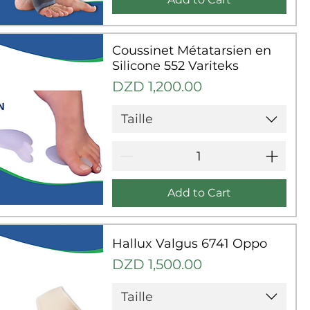
uick View
Coussinet Métatarsien en
Silicone 552 Variteks
Price
DZD 1,200.00
Taille
Add to Cart
uick View
Hallux Valgus 6741 Oppo
Price
DZD 1,500.00
Taille