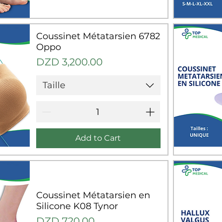
Q
Coussinet Métatarsien 6782
Oppo
Price
DZD 3,200.00
Taille
Add to Cart
Q
Coussinet Métatarsien en
Silicone K08 Tynor
Price
DZD 720.00