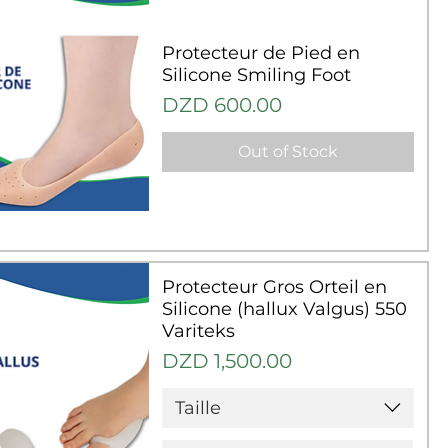
Protecteur de Pied en
Silicone Smiling Foot
Price
DZD 600.00
Out of Stock
uick View
Protecteur Gros Orteil en
Silicone (hallux Valgus) 550
Variteks
Price
DZD 1,500.00
Taille