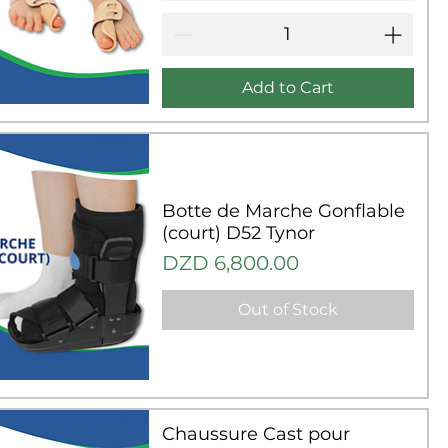
Add to Cart
uick View
Botte de Marche Gonflable
(court) D52 Tynor
Price
DZD 6,800.00
Out of Stock
uick View
Chaussure Cast pour