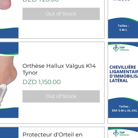
Out of Stock
Q
Orthèse Hallux Valgus K14
Tynor
Price
DZD 1,150.00
Out of Stock
Q
Protecteur d'Orteil en