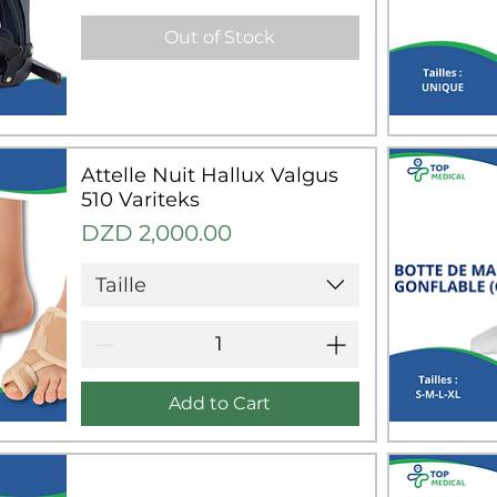
Out of Stock
Q
Attelle Nuit Hallux Valgus
510 Variteks
Price
DZD 2,000.00
Taille
Add to Cart
Q