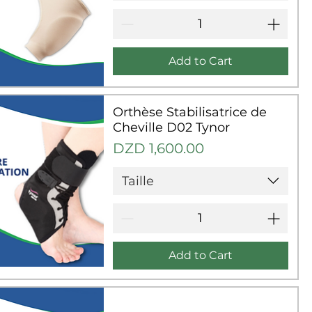
Add to Cart
uick View
Orthèse Stabilisatrice de
Cheville D02 Tynor
Price
DZD 1,600.00
Taille
Add to Cart
uick View