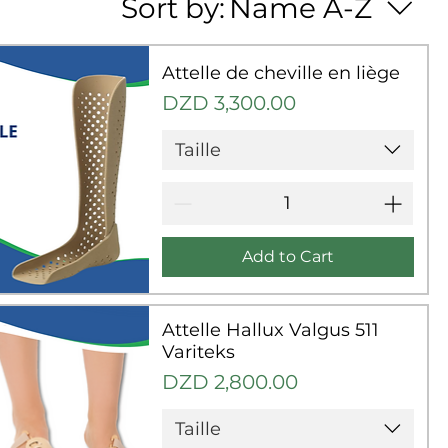
Sort by:
Name A-Z
Attelle de cheville en liège
Price
DZD 3,300.00
Taille
Add to Cart
uick View
Attelle Hallux Valgus 511
Variteks
Price
DZD 2,800.00
Taille