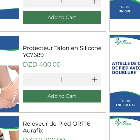
Add to Cart
Q
Protecteur Talon en Silicone
YC7689
Price
DZD 400.00
Add to Cart
Q
Releveur de Pied ORT16
Aurafix
Price