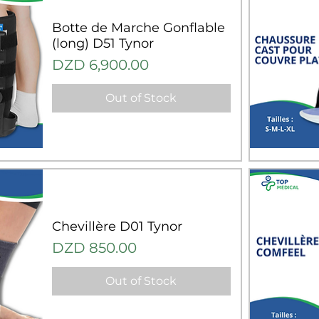
Botte de Marche Gonflable
(long) D51 Tynor
Price
DZD 6,900.00
Out of Stock
Q
Chevillère D01 Tynor
Price
DZD 850.00
Out of Stock