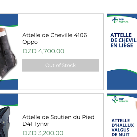
Attelle de Cheville 4106
Oppo
Price
DZD 4,700.00
Out of Stock
Q
Attelle de Soutien du Pied
D41 Tynor
Price
DZD 3,200.00