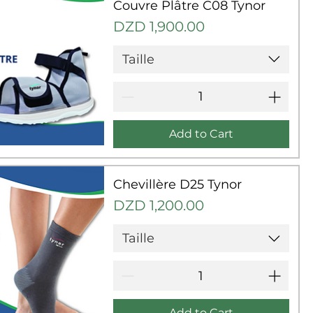
Couvre Plâtre C08 Tynor
Price
DZD 1,900.00
Taille
Add to Cart
uick View
Chevillère D25 Tynor
Price
DZD 1,200.00
Taille
Add to Cart